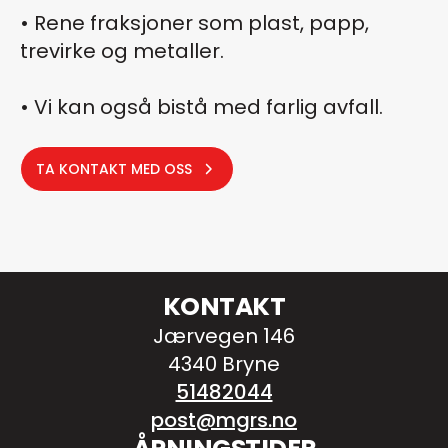
• Rene fraksjoner som plast, papp,
trevirke og metaller.
• Vi kan også bistå med farlig avfall.
TA KONTAKT MED OSS
KONTAKT
Jærvegen 146
4340 Bryne
51482044
post@mgrs.no