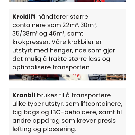
Kroklift
håndterer større
containere som 22m³, 30m³,
35/38m³ og 46m³, samt
krokpresser. Våre krokbiler er
utstyrt med henger, noe som gjør
det mulig å frakte større lass og
optimalisere transporten.
Kranbil
brukes til å transportere
ulike typer utstyr, som liftcontainere,
big bags og IBC-beholdere, samt til
andre oppdrag som krever presis
løfting og plassering.